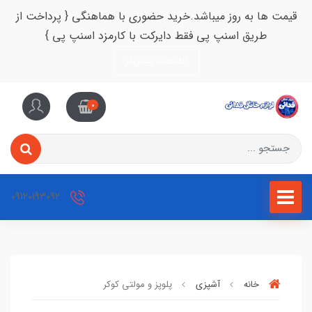
قیمت ها به روز میباشد.خرید حضوری با هماهنگی { پرداخت از
طریق اسنپ پی فقط دایرکت با کارمزد اسنپ پی }
اطلاعات بیش‌تر
0
09120193092
خانه
آشپزی
پلوپز و مولتی کوکر