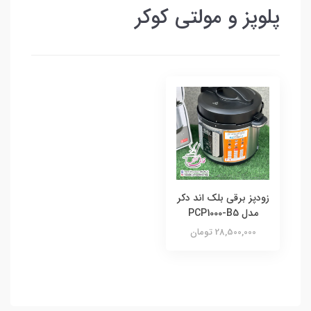
پلوپز و مولتی کوکر
زودپز برقی بلک اند دکر
مدل PCP1000-B5
28,500,000 تومان