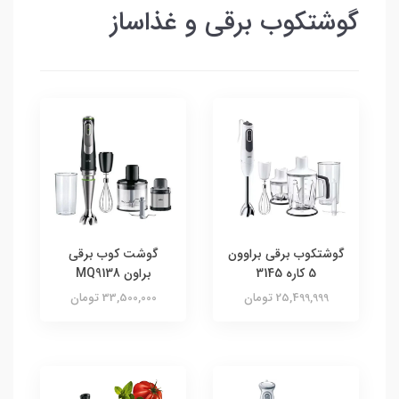
گوشتکوب برقی و غذاساز
گوشتکوب برقی براوون
گوشت کوب برقی
5 کاره 3145
براون MQ9138
25,499,999 تومان
33,500,000 تومان