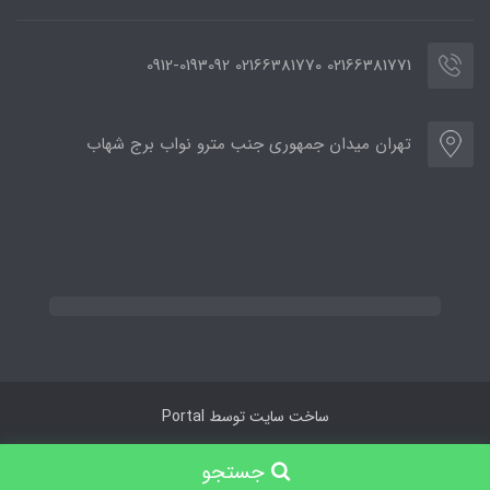
02166381771 02166381770 0912-0193092
تهران میدان جمهوری جنب مترو نواب برج شهاب
ساخت سایت توسط
Portal
جستجو