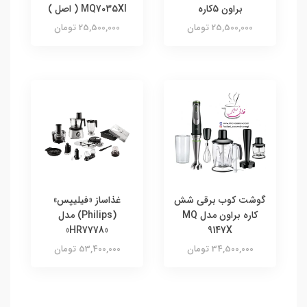
براون 5کاره
MQ7035XI ( اصل )
25,500,000 تومان
25,500,000 تومان
گوشت کوب برقی شش
غذاساز «فیلیپس»
کاره براون مدل MQ
(Philips) مدل
«HR7778»
9147X
34,500,000 تومان
53,400,000 تومان