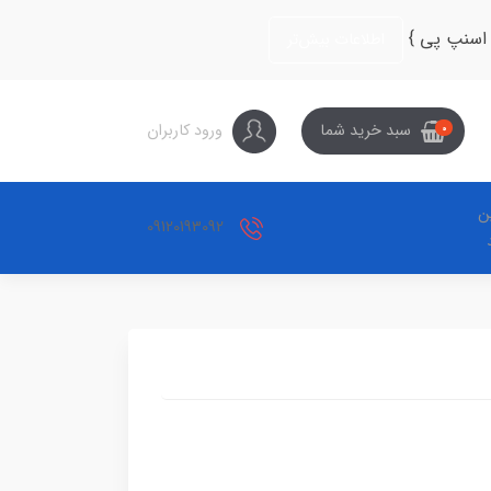
 اسنپ پی }
اطلاعات بیش‌تر
ورود کاربران
سبد خرید شما
0
ین
09120193092