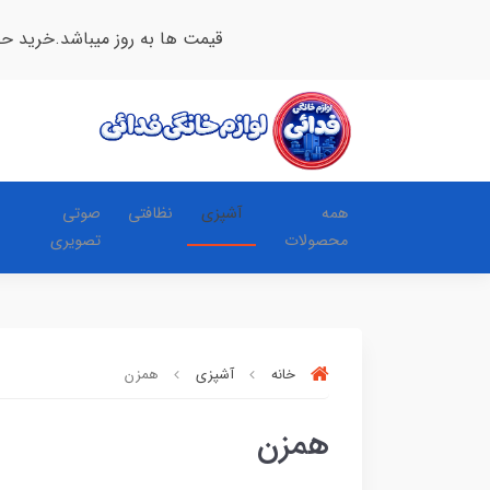
قیمت ها به روز میباشد.خرید ح
همه
آشپزی
نظافتی
صوتی
محصولات
تصویری
خانه
آشپزی
همزن
همزن