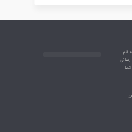
 نام
 رسانی
شما
و