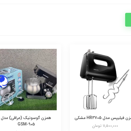
 فیلیپس مدل HR3705 مشکی
همزن گوسونیک (عراقی) مدل
GSM-905
11,500,000 تومان