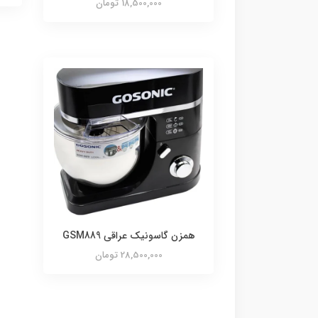
18,500,000 تومان
همزن گاسونيك عراقى GSM889
28,500,000 تومان