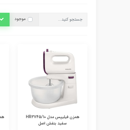
موجود
همزن فیلیپس مدل HR3745/10
همزن
سفید بنفش اصل