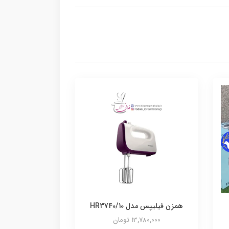
همزن فیلیپس مدل HR3740/10
13,780,000 تومان