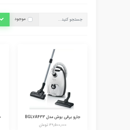
موجود
جارو برقی بوش مدل BGL7A433
ج
39,500,000 تومان