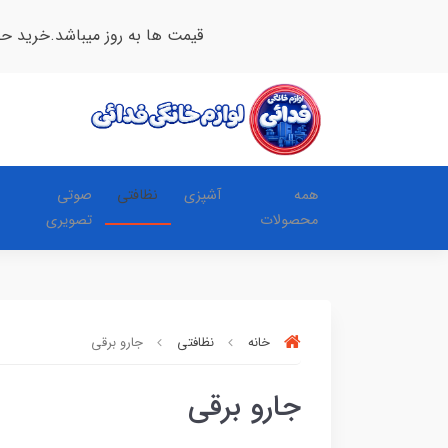
قیمت ها به روز میباشد.خرید ح
همه
آشپزی
نظافتی
صوتی
محصولات
تصویری
خانه
نظافتی
جارو برقی
جارو برقی