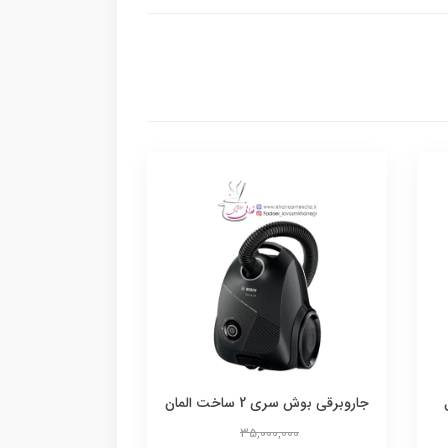
ل
جاروبرقی بوش سری 2 ساخت المان
35,000,000