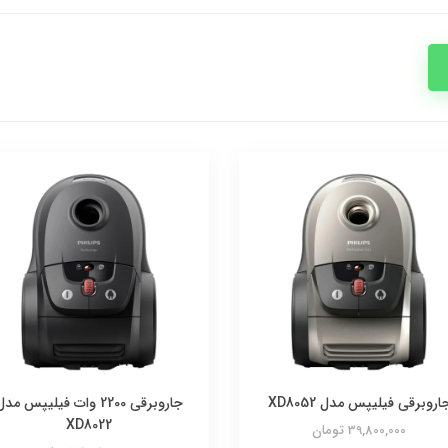
اروبرقی فیلیپس مدل XD8052
جاروبرقی 2200 وات فیلیپس مد
XD8022
39,800,000 تومان