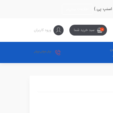
 اسنپ پی }
اطلاعات بیش‌تر
ورود کاربران
سبد خرید شما
0
ین
09120193092