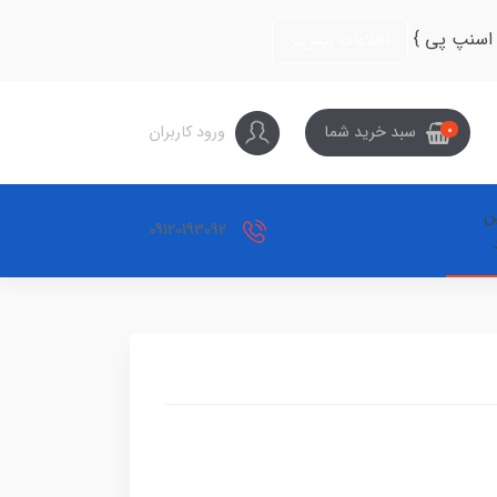
 اسنپ پی }
اطلاعات بیش‌تر
ورود کاربران
سبد خرید شما
0
ین
09120193092