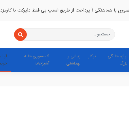
ضوری با هماهنگی { پرداخت از طریق اسنپ پی فقط دایرکت با کارمزد
لوازم خانگی
توکار
زیبایی و
اکسسوری خانه
قوان
بزرگ
بهداشتی
آشپزخانه
خرید