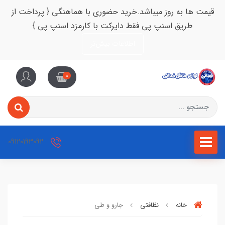
قیمت ها به روز میباشد.خرید حضوری با هماهنگی { پرداخت از
طریق اسنپ پی فقط دایرکت با کارمزد اسنپ پی }
اطلاعات بیش‌تر
0
09120193092
خانه
نظافتی
جارو و طی