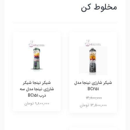
مخلوط کن
شیکر شارژی نینجا مدل
شیکر نینجا شیکر
BC251
شارژی نینجا مدل سه
درب BC151
14,800,000
9,800,000 تومان
13,500,000 تومان