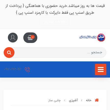
قیمت ها به روز میباشد.خرید حضوری با هماهنگی { پرداخت از
طریق اسنپ پی فقط دایرکت با کارمزد اسنپ پی }
اطلاعات بیش‌تر
0
09120193092
خانه
آشپزی
چایی ساز