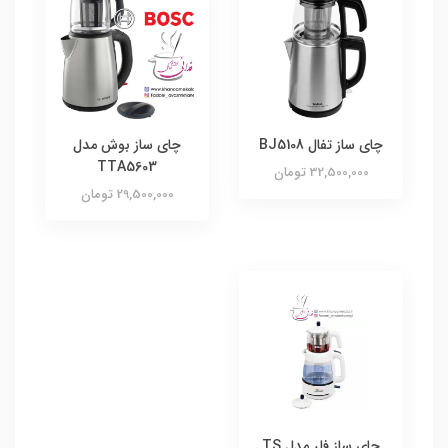
چای ساز تفال BJ5108
چای ساز بوش مدل
TTA5603
32,500,000 تومان
29,500,000 تومان
چای ساز فلر مدل TS