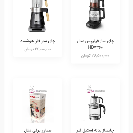
چای ساز فیلیپس مدل
چای ساز فلر هوشمند
HD7360
22,000,000 تومان
36,500,000 تومان
چايساز بدنه استيل فلر
سماور برقی تفال