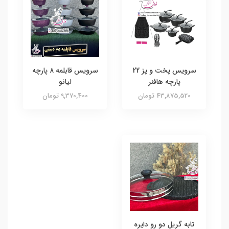
سرویس پخت و پز 22
سرويس قابلمه ٨ پارچه
پارچه هافنر
ليانو
43,875,520 تومان
9,370,400 تومان
تابه گریل دو رو دایره