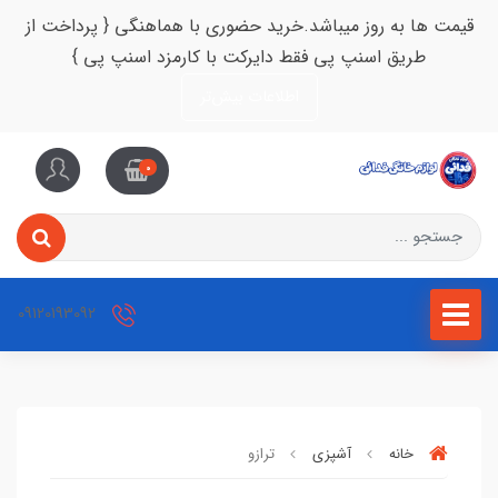
قیمت ها به روز میباشد.خرید حضوری با هماهنگی { پرداخت از
طریق اسنپ پی فقط دایرکت با کارمزد اسنپ پی }
اطلاعات بیش‌تر
0
09120193092
خانه
آشپزی
ترازو