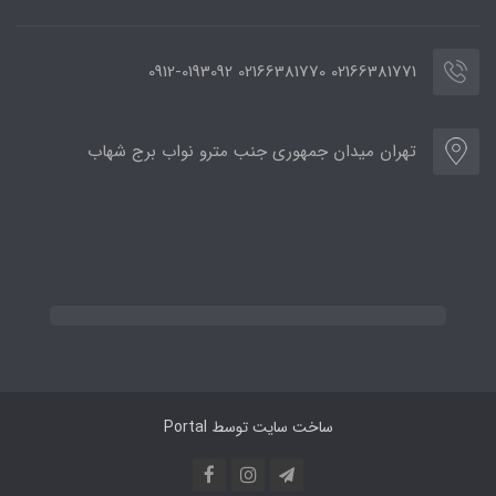
02166381771 02166381770 0912-0193092
تهران میدان جمهوری جنب مترو نواب برج شهاب
ساخت سایت توسط
Portal