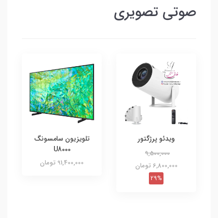
صوتی تصویری
ويدئو پرژگتور
تلویزیون سامسونگ
U8000
9,500,000
91,400,000 تومان
6,800,000 تومان
29%