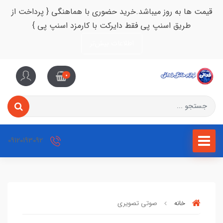
قیمت ها به روز میباشد.خرید حضوری با هماهنگی { پرداخت از
طریق اسنپ پی فقط دایرکت با کارمزد اسنپ پی }
اطلاعات بیش‌تر
0
09120193092
خانه
صوتی تصویری