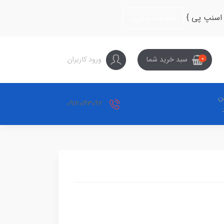
 اسنپ پی }
اطلاعات بیش‌تر
ورود کاربران
سبد خرید شما
0
ین
09120193092