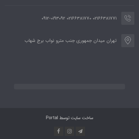
02166381771 02166381770 0912-0193092
تهران میدان جمهوری جنب مترو نواب برج شهاب
ساخت سایت توسط
Portal