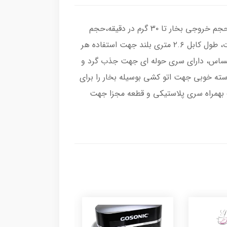
امکانات و قابلیت‌هاتوان مصرفی ۲۰۰۰ وات، زمان آماده بکار دستگاه ۲۵ ثانیه، فوق العاده سبک جهت استفاده روزمره، حجم خروجی بخار تا ۳۰ گرم در دقیقه،حجم
بخار انفجاری تا ۹۰ گرم در دقیقه، مخزن آب با گنجایش ۲۰۰ میلی لیتر، از بین برنده باکتری ها، بدون تنظیم درجه حرارت، طول کابل ۲.۶ متری بلند جهت استفاده هر
س حساس، دارای سری حوله ای جهت جذب گرد و
سته خوبی جهت اتو کشی بوسیله بخار را برای
ک بهمراه سری پلاستیکی و قطعه مجزا جهت