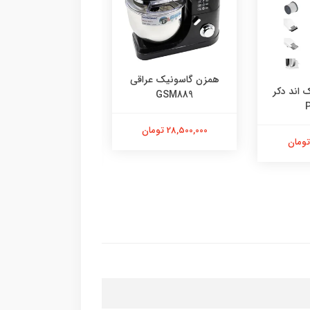
همزن گاسونيك عراقى
 اند دکر
GSM889
P
شاخصه
28,500,000 تومان
7,500,000 تومان