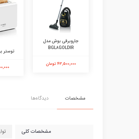
وه گیری بوش مدل
جاروبرقی بوش مدل
BGL8GOLDIR
MES3500
توستر بو
31,500,0 تومان
43,500,000 تومان
10,900,000
مشخصات
دیدگاه‌ها
مشخصات کلی
توان 