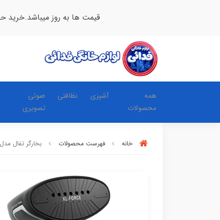
قیمت ها به روز میباشد.خرید ح
همه
آشپزی
نظافتی
صوتی
محصولات
تصویری
خانه
فهرست محصولات
بخارگر تفال مدل T8250E1