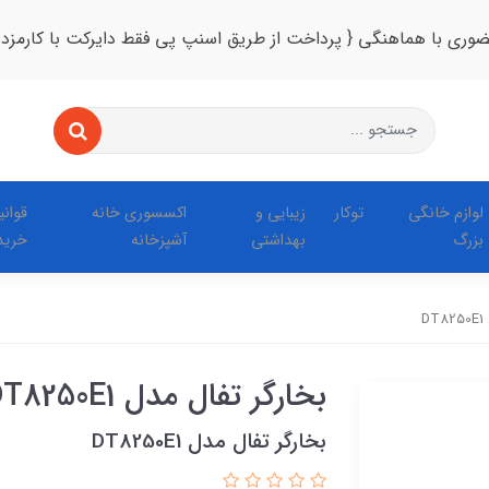
ضوری با هماهنگی { پرداخت از طریق اسنپ پی فقط دایرکت با کارمزد
لوازم خانگی
توکار
زیبایی و
اکسسوری خانه
قوان
بزرگ
بهداشتی
آشپزخانه
خرید
D
بخارگر تفال مدل DT8250E1
بخارگر تفال مدل DT8250E1