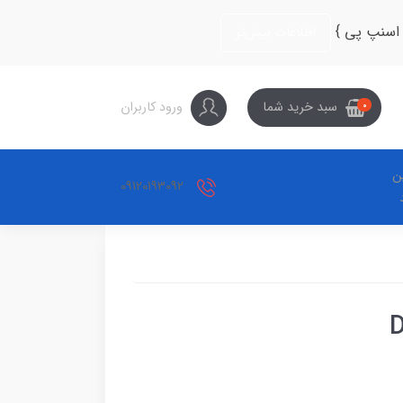
 اسنپ پی }
اطلاعات بیش‌تر
ورود کاربران
سبد خرید شما
0
ین
09120193092