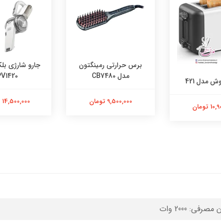
برس حرارتی رمینگتون
جارو شارژی بلک
مدل CB7480
V1420
ش مدل 421
9,500,000 تومان
14,500,000 تومان
 تومان
مصرفی: 2000 وات