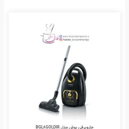
جاروبرقی بوش مدل BGL8GOLDIR